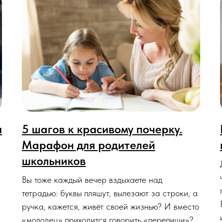
я
5 шагов к красивому почерку.
Марафон для родителей
школьников
Вы тоже каждый вечер вздыхаете над
тетрадью: буквы пляшут, вылезают за строки, а
ручка, кажется, живёт своей жизнью? И вместо
«молодец» приходится говорить «перепиши»?