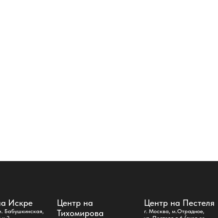
й
на Искре
Центр на
Центр на Пестеля
м. Бабушкинская,
Тихомирова
г. Москва, м.Отрадное,